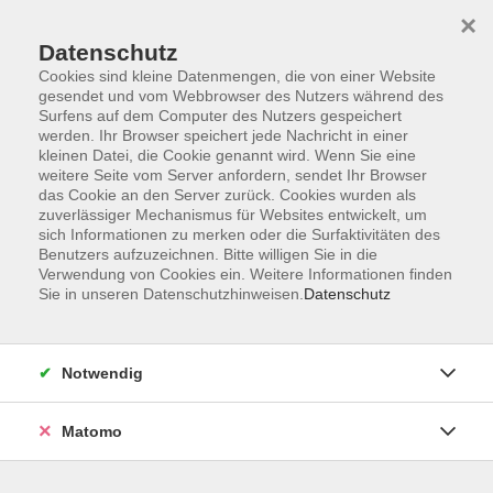
Startseite
Informationen
Über uns
Service
Kontakt
×
Datenschutz
Cookies sind kleine Datenmengen, die von einer Website
gesendet und vom Webbrowser des Nutzers während des
Surfens auf dem Computer des Nutzers gespeichert
werden. Ihr Browser speichert jede Nachricht in einer
kleinen Datei, die Cookie genannt wird. Wenn Sie eine
Skip to main content
weitere Seite vom Server anfordern, sendet Ihr Browser
das Cookie an den Server zurück. Cookies wurden als
zuverlässiger Mechanismus für Websites entwickelt, um
Der Kurs konnte nicht gefunden werden.
sich Informationen zu merken oder die Surfaktivitäten des
Benutzers aufzuzeichnen. Bitte willigen Sie in die
Verwendung von Cookies ein. Weitere Informationen finden
Sie in unseren Datenschutzhinweisen.
Datenschutz
AGB
Impressum
Notwendig
Datenschutzerklärung
Widerrufsbelehrung
Matomo
Barrierefreiheit
Widerruf