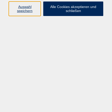
Auswahl
Alle Cookies akzeptieren und
speichern
schließen
Programm
Beruf
Kultur
Sprachen
Gesundheit
Gesellschaft
Junge vhs
Digitales Lernen
Schulabschlüsse
Deutsch-Kurse
Inhalte