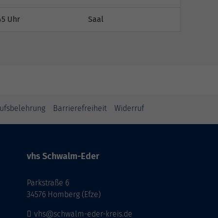
45 Uhr
Saal
ufsbelehrung
Barrierefreiheit
Widerruf
vhs Schwalm-Eder
Parkstraße 6
34576 Homberg (Efze)
vhs@schwalm-eder-kreis.de