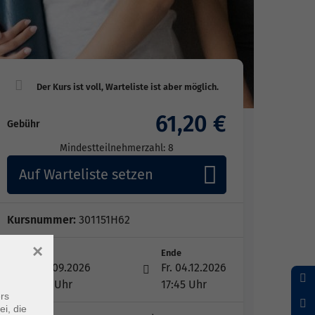
61,20 €
Gebühr
Mindestteilnehmerzahl: 8
Auf Warteliste setzen
Kursnummer:
301151H62
×
Start
Ende
Fr. 11.09.2026
Fr. 04.12.2026
16:30 Uhr
17:45 Uhr
rs
ei, die