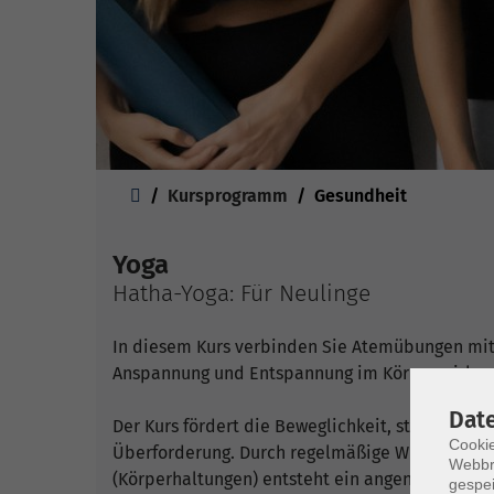
Sie sind hier:
Kursprogramm
Gesundheit
Yoga
Hatha-Yoga: Für Neulinge
In diesem Kurs verbinden Sie Atemübungen mit 
Anspannung und Entspannung im Körper wirken
Dat
Der Kurs fördert die Beweglichkeit, stärkt die M
Cookie
Überforderung. Durch regelmäßige Wiederholun
Webbr
(Körperhaltungen) entsteht ein angenehmes Kör
gespei