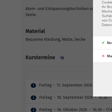
Cookie
Ihr Br
Atem- und Entspannungstechniken sorgen für ei
Mechan
Seele.
Surfak
von Co
Daten
Material
Bequeme Kleidung, Matte, Decke
No
Ma
Kurstermine
10
Freitag
•
11. September 2026
•
16:30 – 
1
Freitag
•
18. September 2026
•
16:30 – 
2
Freitag
•
16. Oktober 2026
•
16:30 – 17:
3