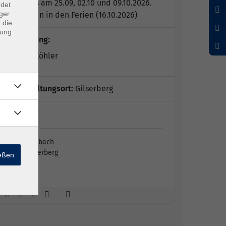
Kein Kurs am 25.09, 02.10 und 09.10.2026.
ndet
ger
Ein Termin in den Ferien (16.10.2026)
 die
dung
Kursleitung:
Bettina Köhler
Veranstaltungsort:
Gilserberg
DGH…
DGH Heimbach
34630 Gilserberg
ießen
Saal