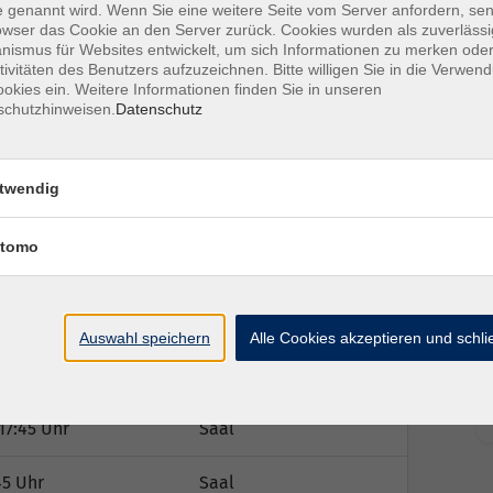
 genannt wird. Wenn Sie eine weitere Seite vom Server anfordern, se
owser das Cookie an den Server zurück. Cookies wurden als zuverlässi
nen wohltuenden Ausgleich von Körper, Geist und
ismus für Websites entwickelt, um sich Informationen zu merken oder
tivitäten des Benutzers aufzuzeichnen. Bitte willigen Sie in die Verwen
okies ein. Weitere Informationen finden Sie in unseren
schutzhinweisen.
Datenschutz
twendig
tomo
Ort / Raum
Auswahl speichern
Alle Cookies akzeptieren und schl
17:45 Uhr
Saal
17:45 Uhr
Saal
45 Uhr
Saal