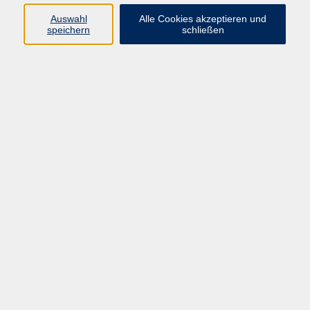
Programmbereichsleitung
Auswahl
Alle Cookies akzeptieren und
Gesundheit; Öffentlichkeitsarbeit
speichern
schließen
05681 775-4039
hannah.beier@schwalm-eder-
kreis.de
Marlen Lesch
Programmbereiche Gesundheit und
Sprachen
05681 775-4034
marlen.lesch@schwalm-eder-
kreis.de
Ergebnisse filtern
Fliegen ohne Motor - Segelfliegen
kennenlernen