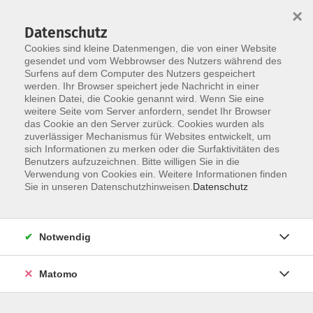
Startseite
Informationen
Über uns
Service
Kontakt
×
Datenschutz
Cookies sind kleine Datenmengen, die von einer Website
gesendet und vom Webbrowser des Nutzers während des
Surfens auf dem Computer des Nutzers gespeichert
werden. Ihr Browser speichert jede Nachricht in einer
kleinen Datei, die Cookie genannt wird. Wenn Sie eine
Skip to main content
weitere Seite vom Server anfordern, sendet Ihr Browser
das Cookie an den Server zurück. Cookies wurden als
zuverlässiger Mechanismus für Websites entwickelt, um
sich Informationen zu merken oder die Surfaktivitäten des
Segelfliegen
Benutzers aufzuzeichnen. Bitte willigen Sie in die
Verwendung von Cookies ein. Weitere Informationen finden
Sie in unseren Datenschutzhinweisen.
Datenschutz
Notwendig
1 Kurs
Matomo
zurück zu Sport, Spiel
Hannah Beier