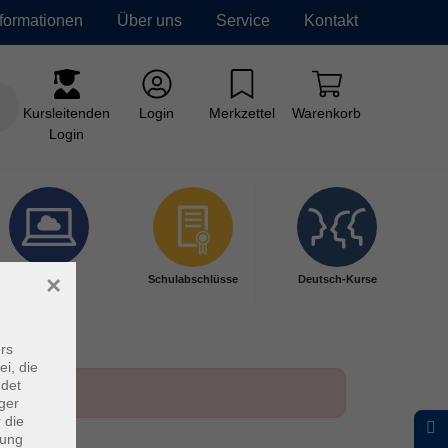
nformationen
Über uns
Service
Kontakt
Kursleitenden
Login
Merkzettel
Warenkorb
Login
×
Digitales
Schulabschlüsse
Deutsch-Kurse
Lernen
rs
ei, die
ndet
ger
 die
dung