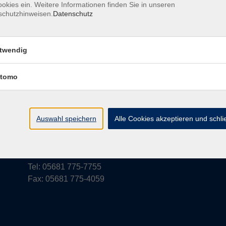
okies ein. Weitere Informationen finden Sie in unseren
schutzhinweisen.
Datenschutz
rufsbelehrung
Barrierefreiheit
Widerruf
twendig
tomo
vhs Schwalm-Eder
Parkstraße 6
Auswahl speichern
Alle Cookies akzeptieren und schl
34576 Homberg (Efze)
vhs@schwalm-eder-kreis.de
Tel: 05681 775-7755
Fax: 05681 775-4059