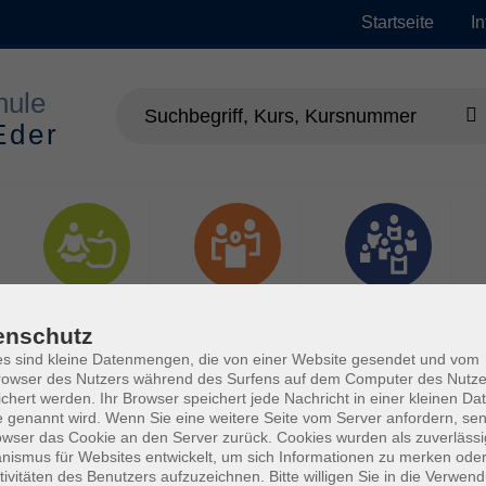
Startseite
I
Gesundheit
Gesellschaft
Junge vhs
enschutz
s sind kleine Datenmengen, die von einer Website gesendet und vom
owser des Nutzers während des Surfens auf dem Computer des Nutze
chert werden. Ihr Browser speichert jede Nachricht in einer kleinen Dat
 genannt wird. Wenn Sie eine weitere Seite vom Server anfordern, se
owser das Cookie an den Server zurück. Cookies wurden als zuverlässi
ismus für Websites entwickelt, um sich Informationen zu merken oder
tivitäten des Benutzers aufzuzeichnen. Bitte willigen Sie in die Verwen