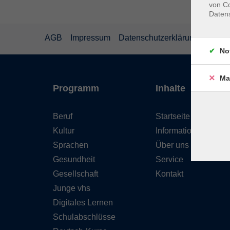
von Co
Daten
AGB
Impressum
Datenschutzerklärung
Wider
No
Ma
Programm
Inhalte
Beruf
Startseite
Kultur
Informationen
Sprachen
Über uns
Gesundheit
Service
Gesellschaft
Kontakt
Junge vhs
Digitales Lernen
Schulabschlüsse