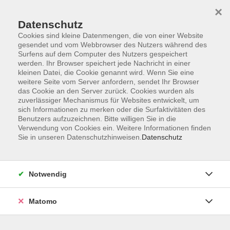
Startseite
Informationen
Über uns
Service
Kontakt
×
Datenschutz
Cookies sind kleine Datenmengen, die von einer Website
gesendet und vom Webbrowser des Nutzers während des
Surfens auf dem Computer des Nutzers gespeichert
werden. Ihr Browser speichert jede Nachricht in einer
kleinen Datei, die Cookie genannt wird. Wenn Sie eine
Skip to main content
weitere Seite vom Server anfordern, sendet Ihr Browser
das Cookie an den Server zurück. Cookies wurden als
zuverlässiger Mechanismus für Websites entwickelt, um
Der Kurs konnte nicht gefunden werden.
sich Informationen zu merken oder die Surfaktivitäten des
Benutzers aufzuzeichnen. Bitte willigen Sie in die
Verwendung von Cookies ein. Weitere Informationen finden
Sie in unseren Datenschutzhinweisen.
Datenschutz
AGB
Impressum
Notwendig
Datenschutzerklärung
Widerrufsbelehrung
Matomo
Barrierefreiheit
Widerruf