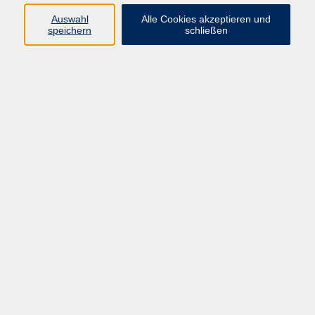
Auswahl
Alle Cookies akzeptieren und
speichern
schließen
Programm
Beruf
Kultur
Sprachen
Gesundheit
Gesellschaft
Junge vhs
Digitales Lernen
Schulabschlüsse
Deutsch-Kurse
Inhalte