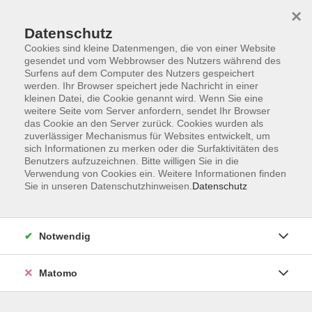
Startseite
Informationen
Über uns
Service
Kontakt
×
Datenschutz
Cookies sind kleine Datenmengen, die von einer Website
gesendet und vom Webbrowser des Nutzers während des
Surfens auf dem Computer des Nutzers gespeichert
werden. Ihr Browser speichert jede Nachricht in einer
kleinen Datei, die Cookie genannt wird. Wenn Sie eine
Skip to main content
weitere Seite vom Server anfordern, sendet Ihr Browser
das Cookie an den Server zurück. Cookies wurden als
zuverlässiger Mechanismus für Websites entwickelt, um
Der Kurs konnte nicht gefunden werden.
sich Informationen zu merken oder die Surfaktivitäten des
Benutzers aufzuzeichnen. Bitte willigen Sie in die
Verwendung von Cookies ein. Weitere Informationen finden
Sie in unseren Datenschutzhinweisen.
Datenschutz
AGB
Impressum
Notwendig
Datenschutzerklärung
Widerrufsbelehrung
Matomo
Barrierefreiheit
Widerruf