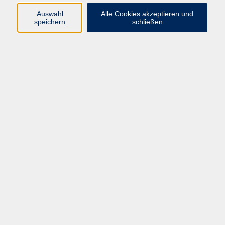
Auswahl
Alle Cookies akzeptieren und
speichern
schließen
Programm
Beruf
Kultur
Sprachen
Gesundheit
Gesellschaft
Junge vhs
Digitales Lernen
Schulabschlüsse
Deutsch-Kurse
Inhalte