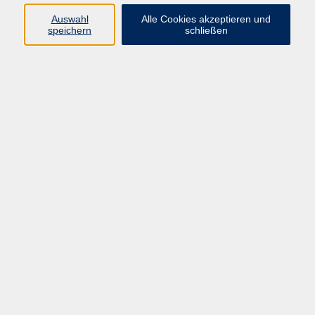
Auswahl
Alle Cookies akzeptieren und
speichern
schließen
Programm
Beruf
Kultur
Sprachen
Gesundheit
Gesellschaft
Junge vhs
Digitales Lernen
Schulabschlüsse
Deutsch-Kurse
Inhalte