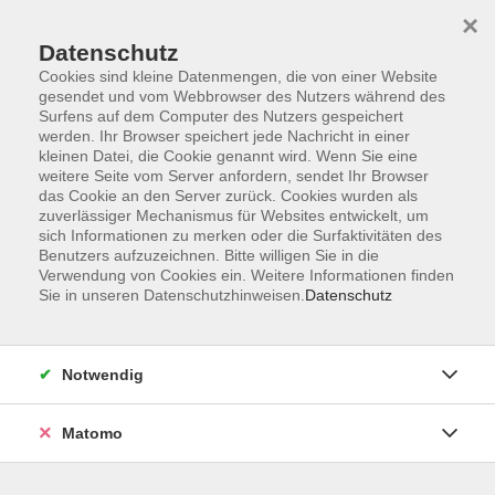
Startseite
Informationen
Über uns
Service
Kontakt
×
Datenschutz
Cookies sind kleine Datenmengen, die von einer Website
gesendet und vom Webbrowser des Nutzers während des
Surfens auf dem Computer des Nutzers gespeichert
werden. Ihr Browser speichert jede Nachricht in einer
kleinen Datei, die Cookie genannt wird. Wenn Sie eine
Skip to main content
weitere Seite vom Server anfordern, sendet Ihr Browser
das Cookie an den Server zurück. Cookies wurden als
zuverlässiger Mechanismus für Websites entwickelt, um
Der Kurs konnte nicht gefunden werden.
sich Informationen zu merken oder die Surfaktivitäten des
Benutzers aufzuzeichnen. Bitte willigen Sie in die
Verwendung von Cookies ein. Weitere Informationen finden
Sie in unseren Datenschutzhinweisen.
Datenschutz
AGB
Impressum
Notwendig
Datenschutzerklärung
Widerrufsbelehrung
Matomo
Barrierefreiheit
Widerruf