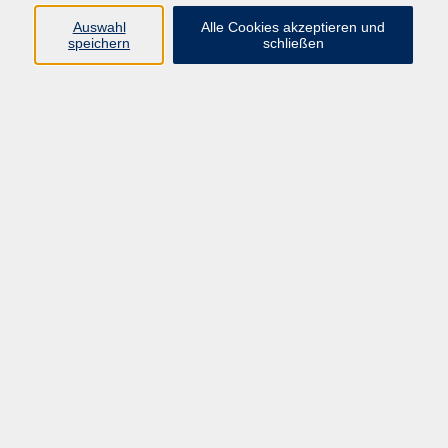
Auswahl
Alle Cookies akzeptieren und
speichern
schließen
Programm
Beruf
Kultur
Sprachen
Gesundheit
Gesellschaft
Junge vhs
Digitales Lernen
Schulabschlüsse
Deutsch-Kurse
Inhalte