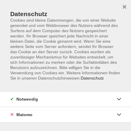
Startseite
Informationen
Über uns
Service
Kontakt
×
Datenschutz
Cookies sind kleine Datenmengen, die von einer Website
gesendet und vom Webbrowser des Nutzers während des
Surfens auf dem Computer des Nutzers gespeichert
werden. Ihr Browser speichert jede Nachricht in einer
kleinen Datei, die Cookie genannt wird. Wenn Sie eine
Skip to main content
weitere Seite vom Server anfordern, sendet Ihr Browser
das Cookie an den Server zurück. Cookies wurden als
zuverlässiger Mechanismus für Websites entwickelt, um
Der Kurs konnte nicht gefunden werden.
sich Informationen zu merken oder die Surfaktivitäten des
Benutzers aufzuzeichnen. Bitte willigen Sie in die
Verwendung von Cookies ein. Weitere Informationen finden
Sie in unseren Datenschutzhinweisen.
Datenschutz
AGB
Impressum
Notwendig
Datenschutzerklärung
Widerrufsbelehrung
Matomo
Barrierefreiheit
Widerruf