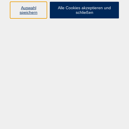
Auswahl
Alle Cookies akzeptieren und
speichern
schließen
Programm
Beruf
Kultur
Sprachen
Gesundheit
Gesellschaft
Junge vhs
Digitales Lernen
Schulabschlüsse
Deutsch-Kurse
Inhalte