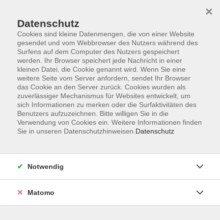
Startseite
Informationen
Über uns
Service
Kontakt
×
Datenschutz
Cookies sind kleine Datenmengen, die von einer Website
gesendet und vom Webbrowser des Nutzers während des
Surfens auf dem Computer des Nutzers gespeichert
werden. Ihr Browser speichert jede Nachricht in einer
kleinen Datei, die Cookie genannt wird. Wenn Sie eine
Skip to main content
weitere Seite vom Server anfordern, sendet Ihr Browser
das Cookie an den Server zurück. Cookies wurden als
zuverlässiger Mechanismus für Websites entwickelt, um
Der Kurs konnte nicht gefunden werden.
sich Informationen zu merken oder die Surfaktivitäten des
Benutzers aufzuzeichnen. Bitte willigen Sie in die
Verwendung von Cookies ein. Weitere Informationen finden
Sie in unseren Datenschutzhinweisen.
Datenschutz
AGB
Impressum
Notwendig
Datenschutzerklärung
Widerrufsbelehrung
Matomo
Barrierefreiheit
Widerruf