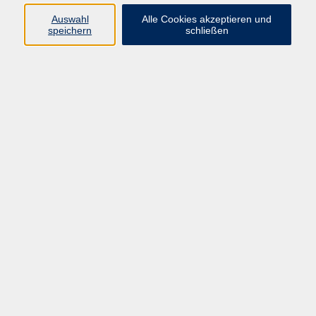
Auswahl
Alle Cookies akzeptieren und
speichern
schließen
Programm
Beruf
Kultur
Sprachen
Gesundheit
Gesellschaft
Junge vhs
Digitales Lernen
Schulabschlüsse
Deutsch-Kurse
Inhalte