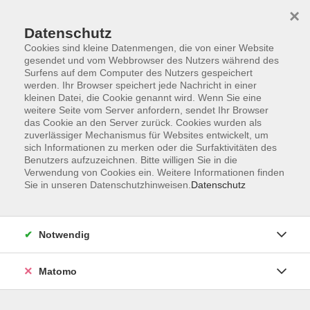
Startseite
Informationen
Über uns
Service
Kontakt
×
Datenschutz
Cookies sind kleine Datenmengen, die von einer Website
gesendet und vom Webbrowser des Nutzers während des
Surfens auf dem Computer des Nutzers gespeichert
werden. Ihr Browser speichert jede Nachricht in einer
kleinen Datei, die Cookie genannt wird. Wenn Sie eine
Skip to main content
weitere Seite vom Server anfordern, sendet Ihr Browser
das Cookie an den Server zurück. Cookies wurden als
zuverlässiger Mechanismus für Websites entwickelt, um
Der Kurs konnte nicht gefunden werden.
sich Informationen zu merken oder die Surfaktivitäten des
Benutzers aufzuzeichnen. Bitte willigen Sie in die
Verwendung von Cookies ein. Weitere Informationen finden
Sie in unseren Datenschutzhinweisen.
Datenschutz
AGB
Impressum
Notwendig
Datenschutzerklärung
Widerrufsbelehrung
Matomo
Barrierefreiheit
Widerruf