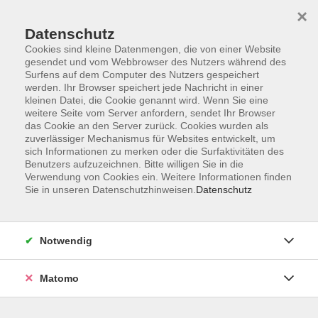
Startseite
Informationen
Über uns
Service
Kontakt
×
Datenschutz
Cookies sind kleine Datenmengen, die von einer Website
gesendet und vom Webbrowser des Nutzers während des
Surfens auf dem Computer des Nutzers gespeichert
werden. Ihr Browser speichert jede Nachricht in einer
kleinen Datei, die Cookie genannt wird. Wenn Sie eine
Skip to main content
weitere Seite vom Server anfordern, sendet Ihr Browser
das Cookie an den Server zurück. Cookies wurden als
zuverlässiger Mechanismus für Websites entwickelt, um
Der Kurs konnte nicht gefunden werden.
sich Informationen zu merken oder die Surfaktivitäten des
Benutzers aufzuzeichnen. Bitte willigen Sie in die
Verwendung von Cookies ein. Weitere Informationen finden
Sie in unseren Datenschutzhinweisen.
Datenschutz
AGB
Impressum
Notwendig
Datenschutzerklärung
Widerrufsbelehrung
Matomo
Barrierefreiheit
Widerruf