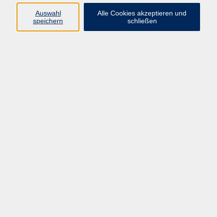
Auswahl
Alle Cookies akzeptieren und
speichern
schließen
Programm
Beruf
Kultur
Sprachen
Gesundheit
Gesellschaft
Junge vhs
Digitales Lernen
Schulabschlüsse
Deutsch-Kurse
Inhalte