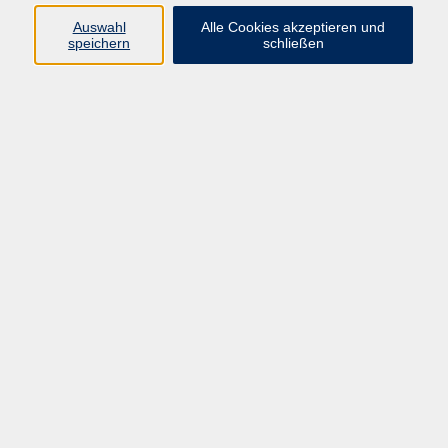
Auswahl
Alle Cookies akzeptieren und
speichern
schließen
Programm
Beruf
Kultur
Sprachen
Gesundheit
Gesellschaft
Junge vhs
Digitales Lernen
Schulabschlüsse
Deutsch-Kurse
Inhalte