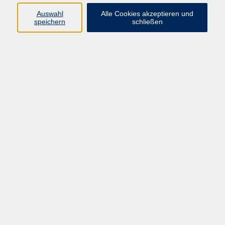
Auswahl
Alle Cookies akzeptieren und
speichern
schließen
Programm
Beruf
Kultur
Sprachen
Gesundheit
Gesellschaft
Junge vhs
Digitales Lernen
Schulabschlüsse
Deutsch-Kurse
Inhalte