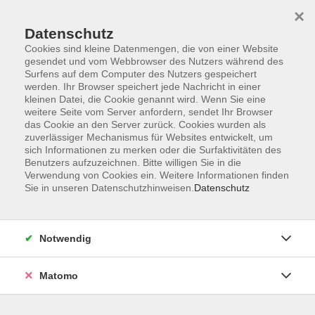
Startseite
Informationen
Über uns
Service
Kontakt
×
Datenschutz
Cookies sind kleine Datenmengen, die von einer Website
gesendet und vom Webbrowser des Nutzers während des
Surfens auf dem Computer des Nutzers gespeichert
werden. Ihr Browser speichert jede Nachricht in einer
kleinen Datei, die Cookie genannt wird. Wenn Sie eine
Skip to main content
weitere Seite vom Server anfordern, sendet Ihr Browser
das Cookie an den Server zurück. Cookies wurden als
zuverlässiger Mechanismus für Websites entwickelt, um
Der Kurs konnte nicht gefunden werden.
sich Informationen zu merken oder die Surfaktivitäten des
Benutzers aufzuzeichnen. Bitte willigen Sie in die
Verwendung von Cookies ein. Weitere Informationen finden
Sie in unseren Datenschutzhinweisen.
Datenschutz
AGB
Impressum
Notwendig
Datenschutzerklärung
Widerrufsbelehrung
Matomo
Barrierefreiheit
Widerruf