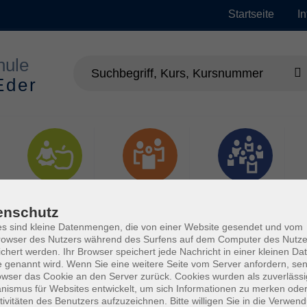
Startseite
I
Gesundheit
Gesellschaft
Junge vhs
enschutz
s sind kleine Datenmengen, die von einer Website gesendet und vom
owser des Nutzers während des Surfens auf dem Computer des Nutze
chert werden. Ihr Browser speichert jede Nachricht in einer kleinen Dat
 genannt wird. Wenn Sie eine weitere Seite vom Server anfordern, se
owser das Cookie an den Server zurück. Cookies wurden als zuverlässi
ismus für Websites entwickelt, um sich Informationen zu merken oder
tivitäten des Benutzers aufzuzeichnen. Bitte willigen Sie in die Verwen