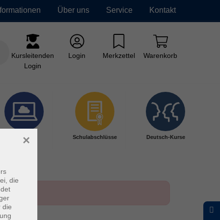
nformationen
Über uns
Service
Kontakt
Kursleitenden
Login
Merkzettel
Warenkorb
Login
×
Digitales
Schulabschlüsse
Deutsch-Kurse
Lernen
rs
ei, die
ndet
ger
 die
dung