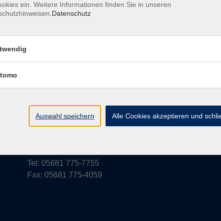
okies ein. Weitere Informationen finden Sie in unseren
schutzhinweisen.
Datenschutz
rufsbelehrung
Barrierefreiheit
Widerruf
twendig
tomo
vhs Schwalm-Eder
Parkstraße 6
Auswahl speichern
Alle Cookies akzeptieren und schl
34576 Homberg (Efze)
vhs@schwalm-eder-kreis.de
Tel: 05681 775-7755
Fax: 05681 775-4059