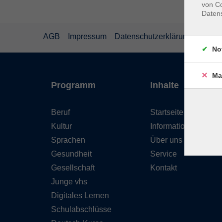
von Co
Daten
AGB
Impressum
Datenschutzerklärung
Wider
No
Ma
Programm
Inhalte
Beruf
Startseite
Kultur
Informationen
Sprachen
Über uns
Gesundheit
Service
Gesellschaft
Kontakt
Junge vhs
Digitales Lernen
Schulabschlüsse