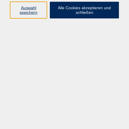
Auswahl
Alle Cookies akzeptieren und
speichern
schließen
Programm
Beruf
Kultur
Sprachen
Gesundheit
Gesellschaft
Junge vhs
Digitales Lernen
Schulabschlüsse
Deutsch-Kurse
Inhalte