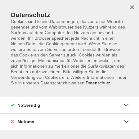
Startseite
Informationen
Über uns
Service
Kontakt
×
Datenschutz
Cookies sind kleine Datenmengen, die von einer Website
gesendet und vom Webbrowser des Nutzers während des
Surfens auf dem Computer des Nutzers gespeichert
werden. Ihr Browser speichert jede Nachricht in einer
kleinen Datei, die Cookie genannt wird. Wenn Sie eine
Skip to main content
weitere Seite vom Server anfordern, sendet Ihr Browser
das Cookie an den Server zurück. Cookies wurden als
zuverlässiger Mechanismus für Websites entwickelt, um
Der Kurs konnte nicht gefunden werden.
sich Informationen zu merken oder die Surfaktivitäten des
Benutzers aufzuzeichnen. Bitte willigen Sie in die
Verwendung von Cookies ein. Weitere Informationen finden
Sie in unseren Datenschutzhinweisen.
Datenschutz
AGB
Impressum
Notwendig
Datenschutzerklärung
Widerrufsbelehrung
Matomo
Barrierefreiheit
Widerruf