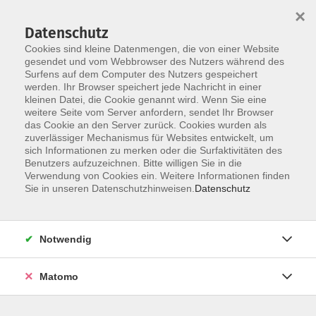
Startseite
Informationen
Über uns
Service
Kontakt
×
Datenschutz
Cookies sind kleine Datenmengen, die von einer Website
gesendet und vom Webbrowser des Nutzers während des
Surfens auf dem Computer des Nutzers gespeichert
werden. Ihr Browser speichert jede Nachricht in einer
kleinen Datei, die Cookie genannt wird. Wenn Sie eine
Skip to main content
weitere Seite vom Server anfordern, sendet Ihr Browser
das Cookie an den Server zurück. Cookies wurden als
zuverlässiger Mechanismus für Websites entwickelt, um
sich Informationen zu merken oder die Surfaktivitäten des
Benutzers aufzuzeichnen. Bitte willigen Sie in die
Verwendung von Cookies ein. Weitere Informationen finden
Sie in unseren Datenschutzhinweisen.
Datenschutz
Sie sind hier:
Notwendig
Kursprogramm
Gesundheit
Matomo
Body-Forming
Indoor oder Outdoor