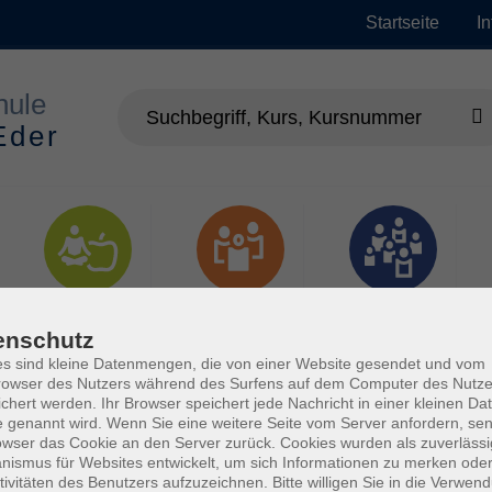
Startseite
I
Gesundheit
Gesellschaft
Junge vhs
enschutz
s sind kleine Datenmengen, die von einer Website gesendet und vom
owser des Nutzers während des Surfens auf dem Computer des Nutze
chert werden. Ihr Browser speichert jede Nachricht in einer kleinen Dat
 genannt wird. Wenn Sie eine weitere Seite vom Server anfordern, se
owser das Cookie an den Server zurück. Cookies wurden als zuverlässi
ismus für Websites entwickelt, um sich Informationen zu merken oder
tivitäten des Benutzers aufzuzeichnen. Bitte willigen Sie in die Verwen