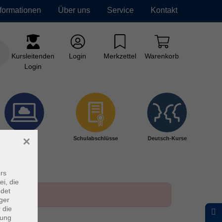
nformationen
Über uns
Service
Kontakt
Kursleitenden
Login
Merkzettel
Warenkorb
Login
×
Digitales
Schulabschlüsse
Deutsch-Kurse
Lernen
rs
ei, die
ndet
ger
 die
dung