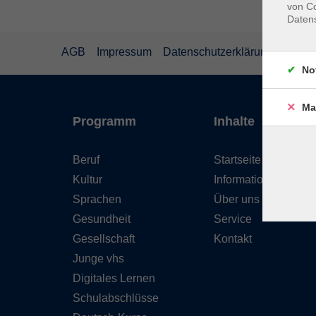
von Co
Daten
AGB
Impressum
Datenschutzerklärung
Wider
No
Ma
Programm
Inhalte
Beruf
Startseite
Kultur
Informationen
Sprachen
Über uns
Gesundheit
Service
Gesellschaft
Kontakt
Junge vhs
Digitales Lernen
Schulabschlüsse