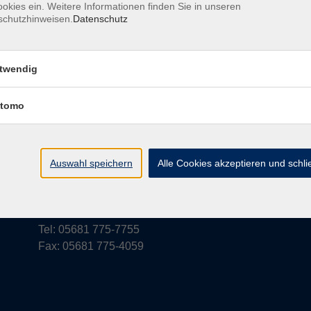
okies ein. Weitere Informationen finden Sie in unseren
schutzhinweisen.
Datenschutz
rufsbelehrung
Barrierefreiheit
Widerruf
twendig
tomo
vhs Schwalm-Eder
Parkstraße 6
Auswahl speichern
Alle Cookies akzeptieren und schl
34576 Homberg (Efze)
vhs@schwalm-eder-kreis.de
Tel: 05681 775-7755
Fax: 05681 775-4059