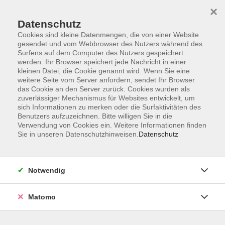
Startseite
Informationen
Über uns
Service
Kontakt
×
Datenschutz
Cookies sind kleine Datenmengen, die von einer Website
gesendet und vom Webbrowser des Nutzers während des
Surfens auf dem Computer des Nutzers gespeichert
werden. Ihr Browser speichert jede Nachricht in einer
kleinen Datei, die Cookie genannt wird. Wenn Sie eine
Skip to main content
weitere Seite vom Server anfordern, sendet Ihr Browser
das Cookie an den Server zurück. Cookies wurden als
zuverlässiger Mechanismus für Websites entwickelt, um
Der Kurs konnte nicht gefunden werden.
sich Informationen zu merken oder die Surfaktivitäten des
Benutzers aufzuzeichnen. Bitte willigen Sie in die
Verwendung von Cookies ein. Weitere Informationen finden
Sie in unseren Datenschutzhinweisen.
Datenschutz
AGB
Impressum
Notwendig
Datenschutzerklärung
Widerrufsbelehrung
Matomo
Barrierefreiheit
Widerruf