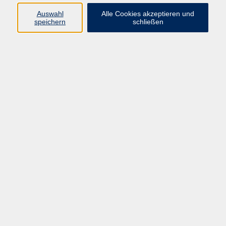
Auswahl
Alle Cookies akzeptieren und
speichern
schließen
Programm
Beruf
Kultur
Sprachen
Gesundheit
Gesellschaft
Junge vhs
Digitales Lernen
Schulabschlüsse
Deutsch-Kurse
Inhalte