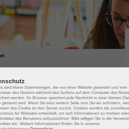
en
kostenpauschale
enschutz
s sind kleine Datenmengen, die von einer Website gesendet und vom
Gesundes Kochen ist teuer? - Das muss nicht
owser des Nutzers während des Surfens auf dem Computer des Nutze
chert werden. Ihr Browser speichert jede Nachricht in einer kleinen Dat
sprechen, wie man einen günstigen Wochenplan für
 genannt wird. Wenn Sie eine weitere Seite vom Server anfordern, se
owser das Cookie an den Server zurück. Cookies wurden als zuverlässi
 die Sachkostenpauschen nicht überschreitet. Des
ismus für Websites entwickelt, um sich Informationen zu merken oder
zubereiten.
tivitäten des Benutzers aufzuzeichnen. Bitte willigen Sie in die Verwen
okies ein. Weitere Informationen finden Sie in unseren
fizierte Kindertagespflegepersonen. Bitte bringen
schutzhinweisen.
Datenschutz