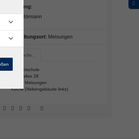
Kursleitung:
Pamela Hörmann
Veranstaltungsort:
Melsungen
Gesamtschu…
ießen
Gesamtschule
Dreuxallee 28
34212 Melsungen
Küche (Nebengebäude links)