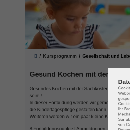
Sie sind hier:
Kursprogramm
Gesellschaft und Leb
Gesund Kochen mit der Sach
Dat
Cookie
Gesundes Kochen mit der Sachkostenpauschale 
Webbr
sein!!!
gespei
In dieser Fortbildung werden wir gemeinsam be
Cookie
Ihr Br
die Kindertagespflege gestalten kann und dabei
Mechan
Weiteren werden wir ein paar kleine Kostproben 
Surfak
von Co
8 Fortbildungspunkte | Anmeldungen nur für quali
Daten