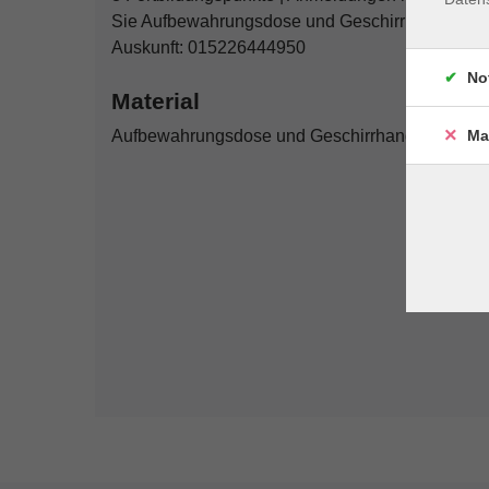
Sie Aufbewahrungsdose und Geschirrhandtuch m
Auskunft: 015226444950
No
Material
Ma
Aufbewahrungsdose und Geschirrhandtuch