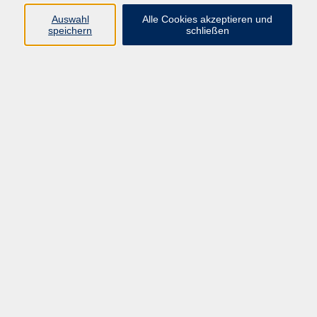
Programmbereiche Gesellschaft und
Auswahl
Alle Cookies akzeptieren und
Kultur; Tagespflege
speichern
schließen
05681 775-4041
ramona.stueckradt@schwalm-
eder-kreis.de
Tanja Miller
Programmbereichsleitung Kultur,
Schulabschlüsse, Pädagogische
Qualifizierung
05681 775-4042
tanja.miller@schwalm-eder-
kreis.de
Ergebnisse filtern
Brettspiel-Mania