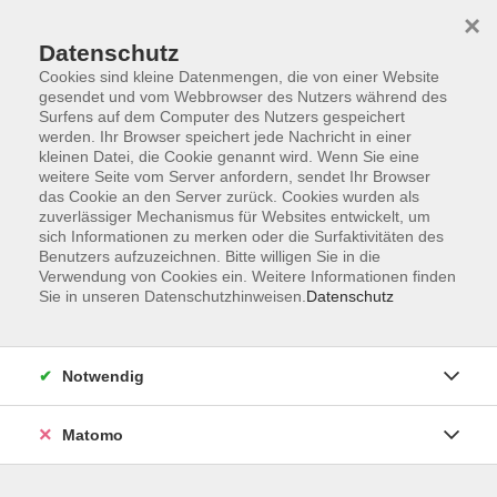
Startseite
Informationen
Über uns
Service
Kontakt
×
Datenschutz
Cookies sind kleine Datenmengen, die von einer Website
gesendet und vom Webbrowser des Nutzers während des
Surfens auf dem Computer des Nutzers gespeichert
werden. Ihr Browser speichert jede Nachricht in einer
kleinen Datei, die Cookie genannt wird. Wenn Sie eine
Skip to main content
weitere Seite vom Server anfordern, sendet Ihr Browser
das Cookie an den Server zurück. Cookies wurden als
zuverlässiger Mechanismus für Websites entwickelt, um
sich Informationen zu merken oder die Surfaktivitäten des
Generationen
Benutzers aufzuzeichnen. Bitte willigen Sie in die
Verwendung von Cookies ein. Weitere Informationen finden
Sie in unseren Datenschutzhinweisen.
Datenschutz
Notwendig
5 Kurse
Matomo
zurück zu Zusammenleben
Ramona Stückradt