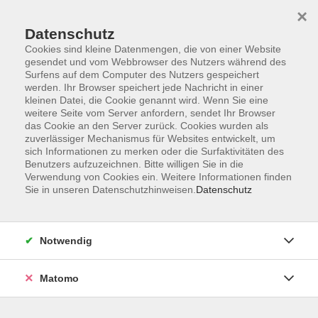
Startseite
Informationen
Über uns
Service
Kontakt
×
Datenschutz
Cookies sind kleine Datenmengen, die von einer Website
gesendet und vom Webbrowser des Nutzers während des
Surfens auf dem Computer des Nutzers gespeichert
werden. Ihr Browser speichert jede Nachricht in einer
kleinen Datei, die Cookie genannt wird. Wenn Sie eine
Skip to main content
weitere Seite vom Server anfordern, sendet Ihr Browser
das Cookie an den Server zurück. Cookies wurden als
zuverlässiger Mechanismus für Websites entwickelt, um
Der Kurs konnte nicht gefunden werden.
sich Informationen zu merken oder die Surfaktivitäten des
Benutzers aufzuzeichnen. Bitte willigen Sie in die
Verwendung von Cookies ein. Weitere Informationen finden
Sie in unseren Datenschutzhinweisen.
Datenschutz
AGB
Impressum
Notwendig
Datenschutzerklärung
Widerrufsbelehrung
Matomo
Barrierefreiheit
Widerruf