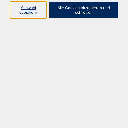
Auswahl
Alle Cookies akzeptieren und
speichern
schließen
Programm
Beruf
Kultur
Sprachen
Gesundheit
Gesellschaft
Junge vhs
Digitales Lernen
Schulabschlüsse
Deutsch-Kurse
Inhalte