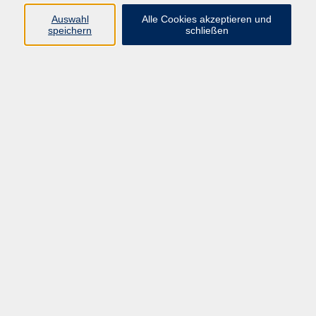
Auswahl
Alle Cookies akzeptieren und
speichern
schließen
Programm
Beruf
Kultur
Sprachen
Gesundheit
Gesellschaft
Junge vhs
Digitales Lernen
Schulabschlüsse
Deutsch-Kurse
Inhalte