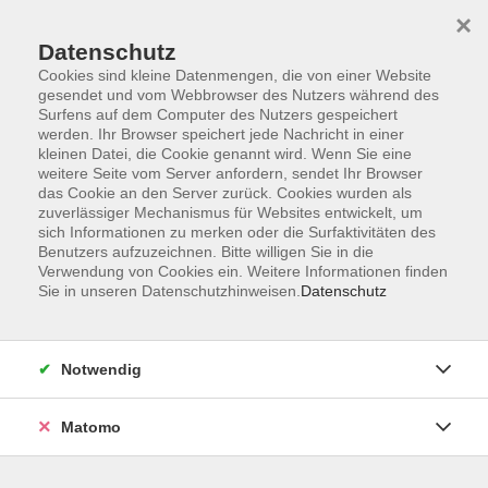
Startseite
Informationen
Über uns
Service
Kontakt
×
Datenschutz
Cookies sind kleine Datenmengen, die von einer Website
gesendet und vom Webbrowser des Nutzers während des
Surfens auf dem Computer des Nutzers gespeichert
werden. Ihr Browser speichert jede Nachricht in einer
kleinen Datei, die Cookie genannt wird. Wenn Sie eine
Skip to main content
weitere Seite vom Server anfordern, sendet Ihr Browser
das Cookie an den Server zurück. Cookies wurden als
zuverlässiger Mechanismus für Websites entwickelt, um
Der Kurs konnte nicht gefunden werden.
sich Informationen zu merken oder die Surfaktivitäten des
Benutzers aufzuzeichnen. Bitte willigen Sie in die
Verwendung von Cookies ein. Weitere Informationen finden
Sie in unseren Datenschutzhinweisen.
Datenschutz
AGB
Impressum
Notwendig
Datenschutzerklärung
Widerrufsbelehrung
Matomo
Barrierefreiheit
Widerruf