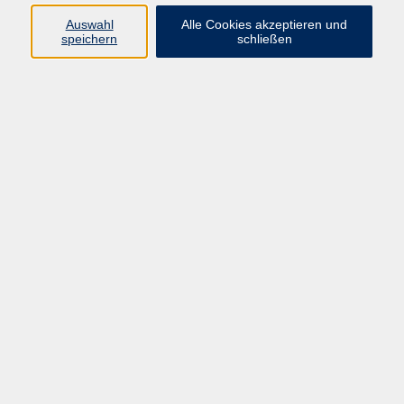
Auswahl
Alle Cookies akzeptieren und
speichern
schließen
Programm
Beruf
Kultur
Sprachen
Gesundheit
Gesellschaft
Junge vhs
Digitales Lernen
Schulabschlüsse
Deutsch-Kurse
Inhalte