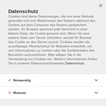
Startseite
Informationen
Über uns
Service
Kontakt
×
Datenschutz
Cookies sind kleine Datenmengen, die von einer Website
gesendet und vom Webbrowser des Nutzers während des
Surfens auf dem Computer des Nutzers gespeichert
werden. Ihr Browser speichert jede Nachricht in einer
kleinen Datei, die Cookie genannt wird. Wenn Sie eine
Skip to main content
weitere Seite vom Server anfordern, sendet Ihr Browser
das Cookie an den Server zurück. Cookies wurden als
zuverlässiger Mechanismus für Websites entwickelt, um
Der Kurs konnte nicht gefunden werden.
sich Informationen zu merken oder die Surfaktivitäten des
Benutzers aufzuzeichnen. Bitte willigen Sie in die
Verwendung von Cookies ein. Weitere Informationen finden
Sie in unseren Datenschutzhinweisen.
Datenschutz
AGB
Impressum
Notwendig
Datenschutzerklärung
Widerrufsbelehrung
Matomo
Barrierefreiheit
Widerruf