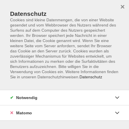
Startseite
Informationen
Über uns
Service
Kontakt
×
Datenschutz
Cookies sind kleine Datenmengen, die von einer Website
gesendet und vom Webbrowser des Nutzers während des
Surfens auf dem Computer des Nutzers gespeichert
werden. Ihr Browser speichert jede Nachricht in einer
kleinen Datei, die Cookie genannt wird. Wenn Sie eine
Skip to main content
weitere Seite vom Server anfordern, sendet Ihr Browser
das Cookie an den Server zurück. Cookies wurden als
zuverlässiger Mechanismus für Websites entwickelt, um
Der Kurs konnte nicht gefunden werden.
sich Informationen zu merken oder die Surfaktivitäten des
Benutzers aufzuzeichnen. Bitte willigen Sie in die
Verwendung von Cookies ein. Weitere Informationen finden
Sie in unseren Datenschutzhinweisen.
Datenschutz
AGB
Impressum
Notwendig
Datenschutzerklärung
Widerrufsbelehrung
Matomo
Barrierefreiheit
Widerruf