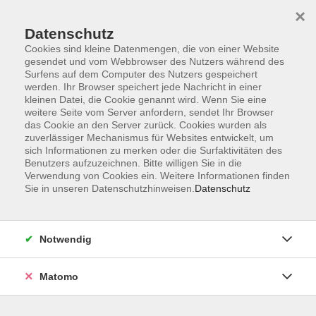
Startseite
Informationen
Über uns
Service
Kontakt
×
Datenschutz
Cookies sind kleine Datenmengen, die von einer Website
gesendet und vom Webbrowser des Nutzers während des
Surfens auf dem Computer des Nutzers gespeichert
werden. Ihr Browser speichert jede Nachricht in einer
kleinen Datei, die Cookie genannt wird. Wenn Sie eine
Skip to main content
weitere Seite vom Server anfordern, sendet Ihr Browser
das Cookie an den Server zurück. Cookies wurden als
zuverlässiger Mechanismus für Websites entwickelt, um
Der Kurs konnte nicht gefunden werden.
sich Informationen zu merken oder die Surfaktivitäten des
Benutzers aufzuzeichnen. Bitte willigen Sie in die
Verwendung von Cookies ein. Weitere Informationen finden
Sie in unseren Datenschutzhinweisen.
Datenschutz
AGB
Impressum
Notwendig
Datenschutzerklärung
Widerrufsbelehrung
Matomo
Barrierefreiheit
Widerruf