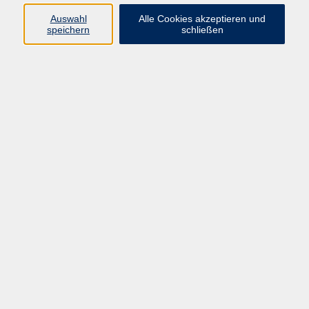
Auswahl
Alle Cookies akzeptieren und
speichern
schließen
Programm
Beruf
Kultur
Sprachen
Gesundheit
Gesellschaft
Junge vhs
Digitales Lernen
Schulabschlüsse
Deutsch-Kurse
Inhalte