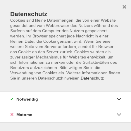
Startseite
Informationen
Über uns
Service
Kontakt
×
Datenschutz
Cookies sind kleine Datenmengen, die von einer Website
gesendet und vom Webbrowser des Nutzers während des
Surfens auf dem Computer des Nutzers gespeichert
werden. Ihr Browser speichert jede Nachricht in einer
kleinen Datei, die Cookie genannt wird. Wenn Sie eine
Skip to main content
weitere Seite vom Server anfordern, sendet Ihr Browser
das Cookie an den Server zurück. Cookies wurden als
zuverlässiger Mechanismus für Websites entwickelt, um
sich Informationen zu merken oder die Surfaktivitäten des
Benutzers aufzuzeichnen. Bitte willigen Sie in die
Verwendung von Cookies ein. Weitere Informationen finden
Sie in unseren Datenschutzhinweisen.
Datenschutz
Sie sind hier:
Notwendig
Kursprogramm
Gesellschaft und Leben
Matomo
Allergie für Einsteiger
Teil 1 und 2