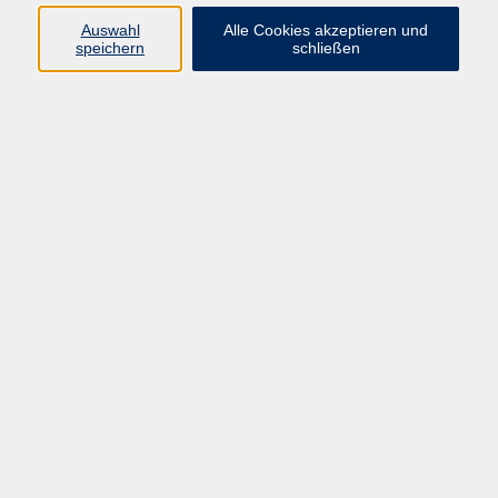
Auswahl
Alle Cookies akzeptieren und
speichern
schließen
Programm
Beruf
Kultur
Sprachen
Gesundheit
Gesellschaft
Junge vhs
Digitales Lernen
Schulabschlüsse
Deutsch-Kurse
Inhalte