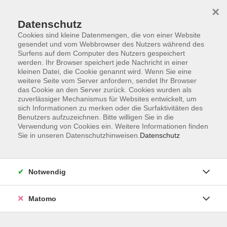
Startseite
Informationen
Über uns
Service
Kontakt
×
Datenschutz
Cookies sind kleine Datenmengen, die von einer Website
gesendet und vom Webbrowser des Nutzers während des
Surfens auf dem Computer des Nutzers gespeichert
werden. Ihr Browser speichert jede Nachricht in einer
kleinen Datei, die Cookie genannt wird. Wenn Sie eine
Skip to main content
weitere Seite vom Server anfordern, sendet Ihr Browser
das Cookie an den Server zurück. Cookies wurden als
zuverlässiger Mechanismus für Websites entwickelt, um
Der Kurs konnte nicht gefunden werden.
sich Informationen zu merken oder die Surfaktivitäten des
Benutzers aufzuzeichnen. Bitte willigen Sie in die
Verwendung von Cookies ein. Weitere Informationen finden
Sie in unseren Datenschutzhinweisen.
Datenschutz
AGB
Impressum
Notwendig
Datenschutzerklärung
Widerrufsbelehrung
Matomo
Barrierefreiheit
Widerruf