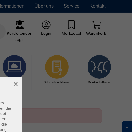
nformationen
Über uns
Service
Kontakt
Kursleitenden
Login
Merkzettel
Warenkorb
Login
×
Digitales
Schulabschlüsse
Deutsch-Kurse
Lernen
rs
ei, die
ndet
ger
 die
dung