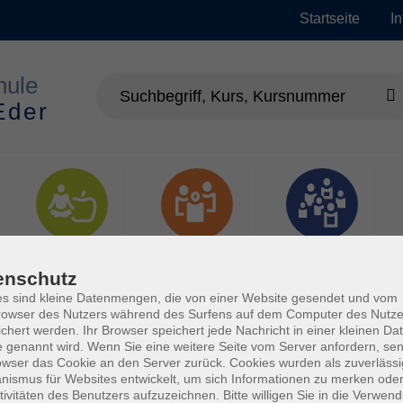
Startseite
I
Gesundheit
Gesellschaft
Junge vhs
enschutz
s sind kleine Datenmengen, die von einer Website gesendet und vom
owser des Nutzers während des Surfens auf dem Computer des Nutze
chert werden. Ihr Browser speichert jede Nachricht in einer kleinen Dat
 genannt wird. Wenn Sie eine weitere Seite vom Server anfordern, se
owser das Cookie an den Server zurück. Cookies wurden als zuverlässi
ismus für Websites entwickelt, um sich Informationen zu merken oder
tivitäten des Benutzers aufzuzeichnen. Bitte willigen Sie in die Verwen