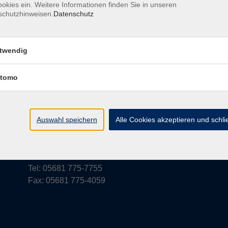
okies ein. Weitere Informationen finden Sie in unseren
schutzhinweisen.
Datenschutz
rufsbelehrung
Barrierefreiheit
Widerruf
twendig
tomo
vhs Schwalm-Eder
Parkstraße 6
Auswahl speichern
Alle Cookies akzeptieren und schl
34576 Homberg (Efze)
vhs@schwalm-eder-kreis.de
Tel: 05681 775-7755
Fax: 05681 775-4059