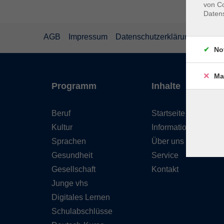
von Co
Daten
AGB
Impressum
Datenschutzerklärung
Wider
No
Ma
Programm
Inhalte
Beruf
Startseite
Kultur
Informationen
Sprachen
Über uns
Gesundheit
Service
Gesellschaft
Kontakt
Junge vhs
Digitales Lernen
Schulabschlüsse