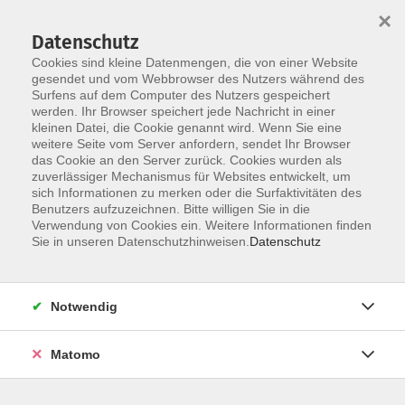
Startseite
Informationen
Über uns
Service
Kontakt
×
Datenschutz
Cookies sind kleine Datenmengen, die von einer Website
gesendet und vom Webbrowser des Nutzers während des
Surfens auf dem Computer des Nutzers gespeichert
werden. Ihr Browser speichert jede Nachricht in einer
kleinen Datei, die Cookie genannt wird. Wenn Sie eine
Skip to main content
weitere Seite vom Server anfordern, sendet Ihr Browser
das Cookie an den Server zurück. Cookies wurden als
zuverlässiger Mechanismus für Websites entwickelt, um
Der Kurs konnte nicht gefunden werden.
sich Informationen zu merken oder die Surfaktivitäten des
Benutzers aufzuzeichnen. Bitte willigen Sie in die
Verwendung von Cookies ein. Weitere Informationen finden
Sie in unseren Datenschutzhinweisen.
Datenschutz
AGB
Impressum
Notwendig
Datenschutzerklärung
Widerrufsbelehrung
Matomo
Barrierefreiheit
Widerruf