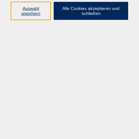
Auswahl
Alle Cookies akzeptieren und
speichern
schließen
Programm
Beruf
Kultur
Sprachen
Gesundheit
Gesellschaft
Junge vhs
Digitales Lernen
Schulabschlüsse
Deutsch-Kurse
Inhalte