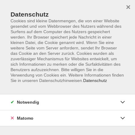
Startseite
Informationen
Über uns
Service
Kontakt
×
Datenschutz
Cookies sind kleine Datenmengen, die von einer Website
gesendet und vom Webbrowser des Nutzers während des
Surfens auf dem Computer des Nutzers gespeichert
werden. Ihr Browser speichert jede Nachricht in einer
kleinen Datei, die Cookie genannt wird. Wenn Sie eine
Skip to main content
weitere Seite vom Server anfordern, sendet Ihr Browser
das Cookie an den Server zurück. Cookies wurden als
zuverlässiger Mechanismus für Websites entwickelt, um
Der Kurs konnte nicht gefunden werden.
sich Informationen zu merken oder die Surfaktivitäten des
Benutzers aufzuzeichnen. Bitte willigen Sie in die
Verwendung von Cookies ein. Weitere Informationen finden
Sie in unseren Datenschutzhinweisen.
Datenschutz
AGB
Impressum
Notwendig
Datenschutzerklärung
Widerrufsbelehrung
Matomo
Barrierefreiheit
Widerruf