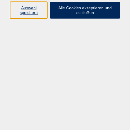
Auswahl
Alle Cookies akzeptieren und
speichern
schließen
Programm
Beruf
Kultur
Sprachen
Gesundheit
Gesellschaft
Junge vhs
Digitales Lernen
Schulabschlüsse
Deutsch-Kurse
Inhalte