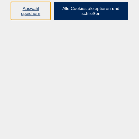
Auswahl
Alle Cookies akzeptieren und
speichern
schließen
Programm
Beruf
Kultur
Sprachen
Gesundheit
Gesellschaft
Junge vhs
Digitales Lernen
Schulabschlüsse
Deutsch-Kurse
Inhalte