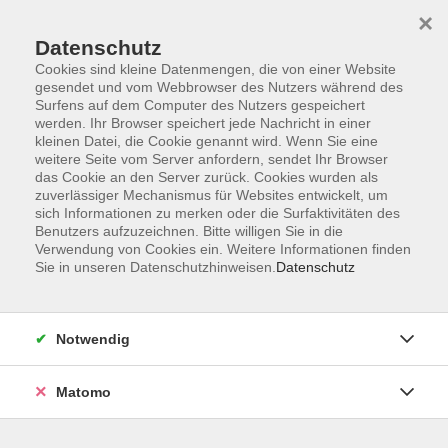
Startseite
Informationen
Über uns
Service
Kontakt
×
Datenschutz
Cookies sind kleine Datenmengen, die von einer Website
gesendet und vom Webbrowser des Nutzers während des
Surfens auf dem Computer des Nutzers gespeichert
werden. Ihr Browser speichert jede Nachricht in einer
kleinen Datei, die Cookie genannt wird. Wenn Sie eine
Skip to main content
weitere Seite vom Server anfordern, sendet Ihr Browser
das Cookie an den Server zurück. Cookies wurden als
zuverlässiger Mechanismus für Websites entwickelt, um
Der Kurs konnte nicht gefunden werden.
sich Informationen zu merken oder die Surfaktivitäten des
Benutzers aufzuzeichnen. Bitte willigen Sie in die
Verwendung von Cookies ein. Weitere Informationen finden
Sie in unseren Datenschutzhinweisen.
Datenschutz
AGB
Impressum
Notwendig
Datenschutzerklärung
Widerrufsbelehrung
Matomo
Barrierefreiheit
Widerruf