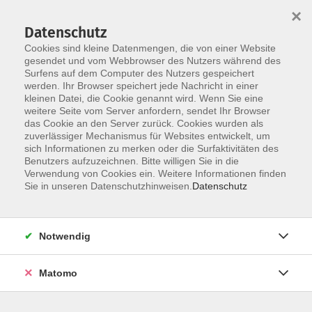
Startseite
Informationen
Über uns
Service
Kontakt
×
Datenschutz
Cookies sind kleine Datenmengen, die von einer Website
gesendet und vom Webbrowser des Nutzers während des
Surfens auf dem Computer des Nutzers gespeichert
werden. Ihr Browser speichert jede Nachricht in einer
kleinen Datei, die Cookie genannt wird. Wenn Sie eine
Skip to main content
weitere Seite vom Server anfordern, sendet Ihr Browser
das Cookie an den Server zurück. Cookies wurden als
zuverlässiger Mechanismus für Websites entwickelt, um
Der Kurs konnte nicht gefunden werden.
sich Informationen zu merken oder die Surfaktivitäten des
Benutzers aufzuzeichnen. Bitte willigen Sie in die
Verwendung von Cookies ein. Weitere Informationen finden
Sie in unseren Datenschutzhinweisen.
Datenschutz
AGB
Impressum
Notwendig
Datenschutzerklärung
Widerrufsbelehrung
Matomo
Barrierefreiheit
Widerruf