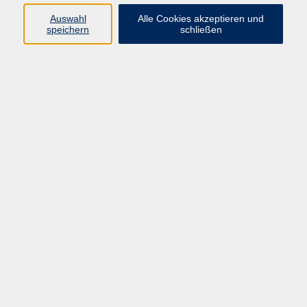
Auswahl
Alle Cookies akzeptieren und
speichern
schließen
Programm
Beruf
Kultur
Sprachen
Gesundheit
Gesellschaft
Junge vhs
Digitales Lernen
Schulabschlüsse
Deutsch-Kurse
Inhalte