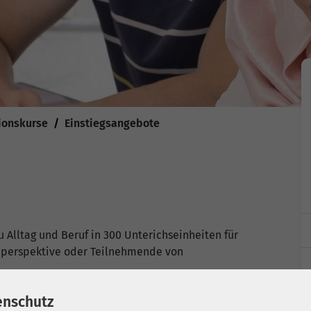
ionskurse
Einstiegsangebote
 Alltag und Beruf in 300 Unterichseinheiten für
beperspektive oder Teilnehmende von
sprache möglich.
enschutz