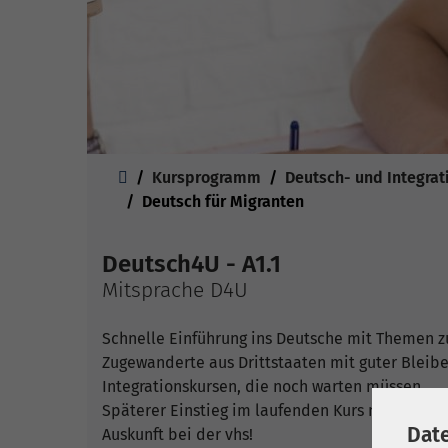
Sie sind hier:
Kursprogramm
Deutsch- und Integrat
Deutsch für Migranten
Deutsch4U - A1.1
Mitsprache D4U
Schnelle Einführung ins Deutsche mit Themen zu
Zugewanderte aus Drittstaaten mit guter Blei
Integrationskursen, die noch warten müssen
Späterer Einstieg im laufenden Kurs nach Rück
Dat
Auskunft bei der vhs!