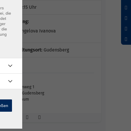
16:00 - 19:15 Uhr
rs
ei, die
ndet
Kursleitung:
ger
 die
Ivelina Angelova Ivanova
dung
Veranstaltungsort:
Gudensberg
G1
G1
Grabenweg 1
34281 Gudensberg
Großraum
ießen