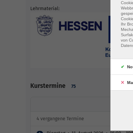
Cookie
Lehrmaterial:
Webbr
gespei
Cookie
Ihr Br
Mechan
Surfak
von Co
Daten
No
Ma
Kurstermine
75
4 vergangene Termine