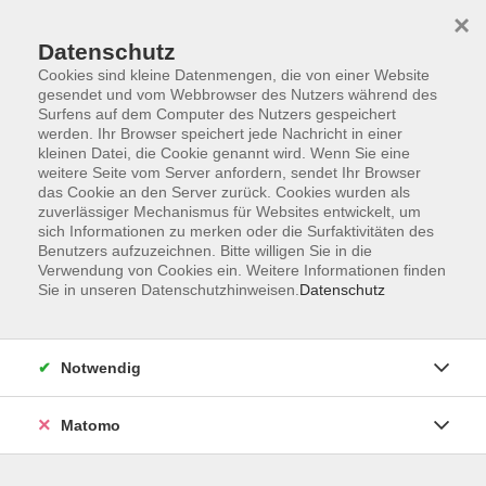
Startseite
Informationen
Über uns
Service
Kontakt
×
Datenschutz
Cookies sind kleine Datenmengen, die von einer Website
gesendet und vom Webbrowser des Nutzers während des
Surfens auf dem Computer des Nutzers gespeichert
werden. Ihr Browser speichert jede Nachricht in einer
kleinen Datei, die Cookie genannt wird. Wenn Sie eine
Skip to main content
weitere Seite vom Server anfordern, sendet Ihr Browser
das Cookie an den Server zurück. Cookies wurden als
zuverlässiger Mechanismus für Websites entwickelt, um
Der Kurs konnte nicht gefunden werden.
sich Informationen zu merken oder die Surfaktivitäten des
Benutzers aufzuzeichnen. Bitte willigen Sie in die
Verwendung von Cookies ein. Weitere Informationen finden
Sie in unseren Datenschutzhinweisen.
Datenschutz
AGB
Impressum
Notwendig
Datenschutzerklärung
Widerrufsbelehrung
Matomo
Barrierefreiheit
Widerruf