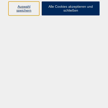
Auswahl
Alle Cookies akzeptieren und
speichern
schließen
Programm
Beruf
Kultur
Sprachen
Gesundheit
Gesellschaft
Junge vhs
Digitales Lernen
Schulabschlüsse
Deutsch-Kurse
Inhalte