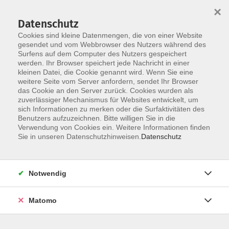
Startseite
Informationen
Über uns
Service
Kontakt
×
Datenschutz
Cookies sind kleine Datenmengen, die von einer Website
gesendet und vom Webbrowser des Nutzers während des
Surfens auf dem Computer des Nutzers gespeichert
werden. Ihr Browser speichert jede Nachricht in einer
kleinen Datei, die Cookie genannt wird. Wenn Sie eine
Skip to main content
weitere Seite vom Server anfordern, sendet Ihr Browser
das Cookie an den Server zurück. Cookies wurden als
zuverlässiger Mechanismus für Websites entwickelt, um
sich Informationen zu merken oder die Surfaktivitäten des
Benutzers aufzuzeichnen. Bitte willigen Sie in die
Verwendung von Cookies ein. Weitere Informationen finden
Sie in unseren Datenschutzhinweisen.
Datenschutz
Sie sind hier:
Notwendig
Kursprogramm
Deutsch- und Integrationskurse
Matomo
Deutsch4U - A1.1