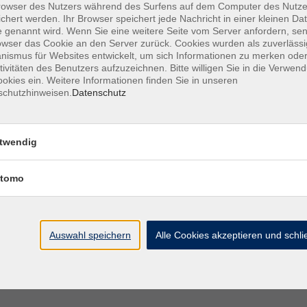
owser des Nutzers während des Surfens auf dem Computer des Nutze
chert werden. Ihr Browser speichert jede Nachricht in einer kleinen Dat
Bei großer Nachfrage werden zusätzliche Kurse vor
 genannt wird. Wenn Sie eine weitere Seite vom Server anfordern, se
owser das Cookie an den Server zurück. Cookies wurden als zuverlässi
ismus für Websites entwickelt, um sich Informationen zu merken oder
mit dem Deutsch-Test für Zuwanderer ab (DTZ-
tivitäten des Benutzers aufzuzeichnen. Bitte willigen Sie in die Verwen
 Wiederholungsfall bewilligt werden.
okies ein. Weitere Informationen finden Sie in unseren
das Zuwanderungsgesetz geregelt. Notwendig für die
schutzhinweisen.
Datenschutz
rechtigung durch BAMF oder durch eine
er des Kreis-Jobcenters (Dokument muss im
twendig
ch dem Status der teilnehmenden Person. Auf
ichtsstunden/229,-- Euro (ermäßigt: 0,00 Euro).
tomo
den/458,-- Euro (ermäßigt: 114,50,- Euro
tgelts ist ein Antrag zu stellen.
Auswahl speichern
Alle Cookies akzeptieren und schl