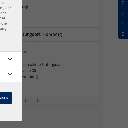
rs
Kursleitung:
ei, die
ndet
N.N.
ger
 die
dung
Veranstaltungsort:
Homberg
Volkshochs…
Volkshochschule Untergasse
Untergasse 35
34576 Homberg
103
ießen