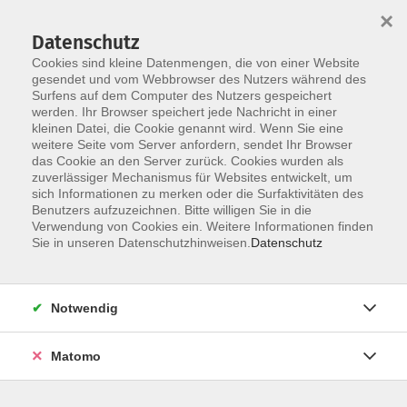
Startseite
Informationen
Über uns
Service
Kontakt
×
Datenschutz
Cookies sind kleine Datenmengen, die von einer Website
gesendet und vom Webbrowser des Nutzers während des
Surfens auf dem Computer des Nutzers gespeichert
werden. Ihr Browser speichert jede Nachricht in einer
kleinen Datei, die Cookie genannt wird. Wenn Sie eine
Skip to main content
weitere Seite vom Server anfordern, sendet Ihr Browser
das Cookie an den Server zurück. Cookies wurden als
zuverlässiger Mechanismus für Websites entwickelt, um
sich Informationen zu merken oder die Surfaktivitäten des
Benutzers aufzuzeichnen. Bitte willigen Sie in die
Verwendung von Cookies ein. Weitere Informationen finden
Sie in unseren Datenschutzhinweisen.
Datenschutz
Sie sind hier:
Notwendig
Kursprogramm
Deutsch- und Integrationskurse
Matomo
Deutsch - Integrationskurs 250/1-7