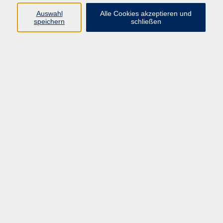
Auswahl
Alle Cookies akzeptieren und
speichern
schließen
Programm
Beruf
Kultur
Sprachen
Gesundheit
Gesellschaft
Junge vhs
Digitales Lernen
Schulabschlüsse
Deutsch-Kurse
Inhalte