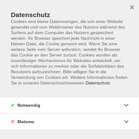
Startseite
Informationen
Über uns
Service
Kontakt
×
Datenschutz
Cookies sind kleine Datenmengen, die von einer Website
gesendet und vom Webbrowser des Nutzers während des
Surfens auf dem Computer des Nutzers gespeichert
werden. Ihr Browser speichert jede Nachricht in einer
kleinen Datei, die Cookie genannt wird. Wenn Sie eine
Skip to main content
weitere Seite vom Server anfordern, sendet Ihr Browser
das Cookie an den Server zurück. Cookies wurden als
zuverlässiger Mechanismus für Websites entwickelt, um
Der Kurs konnte nicht gefunden werden.
sich Informationen zu merken oder die Surfaktivitäten des
Benutzers aufzuzeichnen. Bitte willigen Sie in die
Verwendung von Cookies ein. Weitere Informationen finden
Sie in unseren Datenschutzhinweisen.
Datenschutz
AGB
Impressum
Notwendig
Datenschutzerklärung
Widerrufsbelehrung
Matomo
Barrierefreiheit
Widerruf