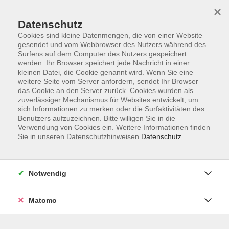
Startseite
Informationen
Über uns
Service
Kontakt
×
Datenschutz
Cookies sind kleine Datenmengen, die von einer Website
gesendet und vom Webbrowser des Nutzers während des
Surfens auf dem Computer des Nutzers gespeichert
werden. Ihr Browser speichert jede Nachricht in einer
kleinen Datei, die Cookie genannt wird. Wenn Sie eine
Skip to main content
weitere Seite vom Server anfordern, sendet Ihr Browser
das Cookie an den Server zurück. Cookies wurden als
zuverlässiger Mechanismus für Websites entwickelt, um
Der Kurs konnte nicht gefunden werden.
sich Informationen zu merken oder die Surfaktivitäten des
Benutzers aufzuzeichnen. Bitte willigen Sie in die
Verwendung von Cookies ein. Weitere Informationen finden
Sie in unseren Datenschutzhinweisen.
Datenschutz
AGB
Impressum
Notwendig
Datenschutzerklärung
Widerrufsbelehrung
Matomo
Barrierefreiheit
Widerruf