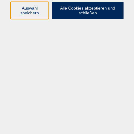
Auswahl
Alle Cookies akzeptieren und
speichern
schließen
Programm
Beruf
Kultur
Sprachen
Gesundheit
Gesellschaft
Junge vhs
Digitales Lernen
Schulabschlüsse
Deutsch-Kurse
Inhalte