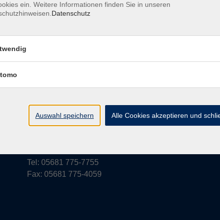
okies ein. Weitere Informationen finden Sie in unseren
schutzhinweisen.
Datenschutz
rufsbelehrung
Barrierefreiheit
Widerruf
twendig
tomo
vhs Schwalm-Eder
Parkstraße 6
Auswahl speichern
Alle Cookies akzeptieren und schl
34576 Homberg (Efze)
vhs@schwalm-eder-kreis.de
Tel: 05681 775-7755
Fax: 05681 775-4059