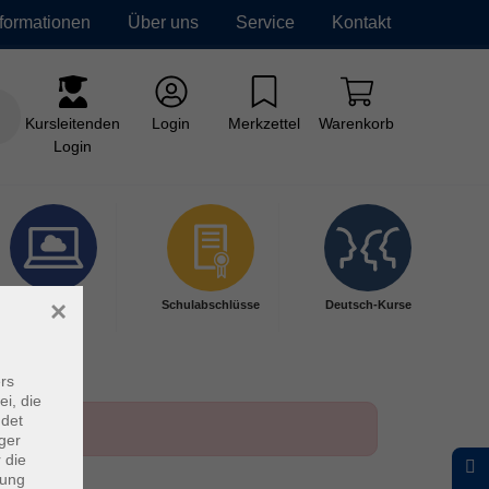
nformationen
Über uns
Service
Kontakt
Kursleitenden
Login
Merkzettel
Warenkorb
Login
×
Digitales
Schulabschlüsse
Deutsch-Kurse
Lernen
rs
ei, die
ndet
ger
 die
dung