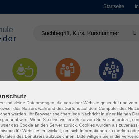
Startseite
I
Gesundheit
Gesellschaft
Junge vhs
enschutz
s sind kleine Datenmengen, die von einer Website gesendet und vom
owser des Nutzers während des Surfens auf dem Computer des Nutze
chert werden. Ihr Browser speichert jede Nachricht in einer kleinen Dat
 genannt wird. Wenn Sie eine weitere Seite vom Server anfordern, se
owser das Cookie an den Server zurück. Cookies wurden als zuverlässi
ismus für Websites entwickelt, um sich Informationen zu merken oder
tivitäten des Benutzers aufzuzeichnen. Bitte willigen Sie in die Verwen