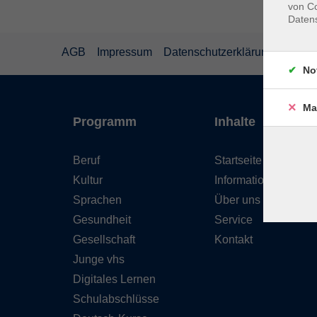
von Co
Daten
AGB
Impressum
Datenschutzerklärung
Wider
No
Ma
Programm
Inhalte
Beruf
Startseite
Kultur
Informationen
Sprachen
Über uns
Gesundheit
Service
Gesellschaft
Kontakt
Junge vhs
Digitales Lernen
Schulabschlüsse