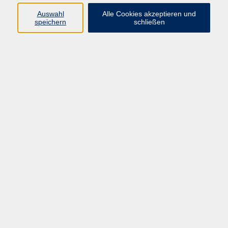
Auswahl
Alle Cookies akzeptieren und
speichern
schließen
Programm
Beruf
Kultur
Sprachen
Gesundheit
Gesellschaft
Junge vhs
Digitales Lernen
Schulabschlüsse
Deutsch-Kurse
Inhalte