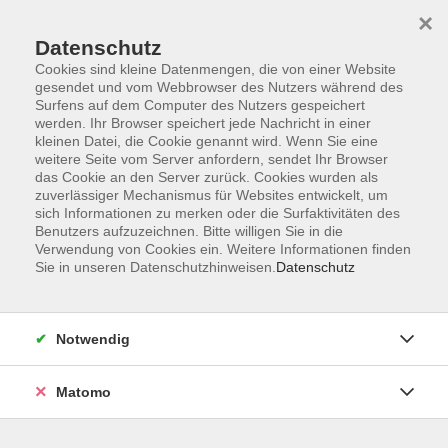
Startseite
Informationen
Über uns
Service
Kontakt
×
Datenschutz
Cookies sind kleine Datenmengen, die von einer Website
gesendet und vom Webbrowser des Nutzers während des
Surfens auf dem Computer des Nutzers gespeichert
werden. Ihr Browser speichert jede Nachricht in einer
kleinen Datei, die Cookie genannt wird. Wenn Sie eine
Skip to main content
weitere Seite vom Server anfordern, sendet Ihr Browser
das Cookie an den Server zurück. Cookies wurden als
zuverlässiger Mechanismus für Websites entwickelt, um
Der Kurs konnte nicht gefunden werden.
sich Informationen zu merken oder die Surfaktivitäten des
Benutzers aufzuzeichnen. Bitte willigen Sie in die
Verwendung von Cookies ein. Weitere Informationen finden
Sie in unseren Datenschutzhinweisen.
Datenschutz
AGB
Impressum
Notwendig
Datenschutzerklärung
Widerrufsbelehrung
Matomo
Barrierefreiheit
Widerruf