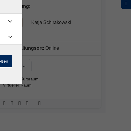
Kursleitung:
Katja Schirakowski
Veranstaltungsort:
Online
ießen
Virtueller…
Virtueller Kursraum
Virtueller Raum