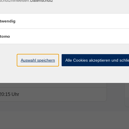
schutzhinweisen.
Datenschutz
twendig
tomo
Ort / Raum
20:15 Uhr
Auswahl speichern
Alle Cookies akzeptieren und schl
20:15 Uhr
20:15 Uhr
20:15 Uhr