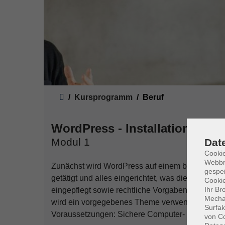
Sie sind hier:
Kursprogramm
Beruf
WordPress - Installation und 
Modul 1
Dat
Cookie
Webbr
Zunächst wird WordPress auf einem bereitgestell
gespei
getätigt und alles eingerichtet, was die Website
Cookie
Ihr Br
eingepflegt sowie rechtliche Vorgaben erörtert
Mechan
wird ein vorgegebenes Theme verwendet sowie ein
Surfak
Voraussetzungen: Sichere Computer- und Interne
von Co