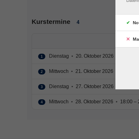
Daten
Kurstermine
4
No
Ma
Dienstag
•
20. Oktober 2026
•
18:00 – 
1
Mittwoch
•
21. Oktober 2026
•
18:00 – 
2
Dienstag
•
27. Oktober 2026
•
18:00 – 
3
Mittwoch
•
28. Oktober 2026
•
18:00 – 
4