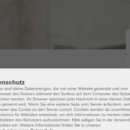
Einrichtung
enschutz
s sind kleine Datenmengen, die von einer Website gesendet und vom
owser des Nutzers während des Surfens auf dem Computer des Nutze
ten Webserver installiert, Grundeinstellungen
chert werden. Ihr Browser speichert jede Nachricht in einer kleinen Dat
 als "Onepager" braucht: Texte und Bilder werden
 genannt wird. Wenn Sie eine weitere Seite vom Server anfordern, se
owser das Cookie an den Server zurück. Cookies wurden als zuverlässi
 und umgesetzt. Zur optischen Anpassung des Systems
ismus für Websites entwickelt, um sich Informationen zu merken oder
ige Plugins gesucht und installiert.
tivitäten des Benutzers aufzuzeichnen. Bitte willigen Sie in die Verwen
t-Kenntnisse.
okies ein. Weitere Informationen finden Sie in unseren