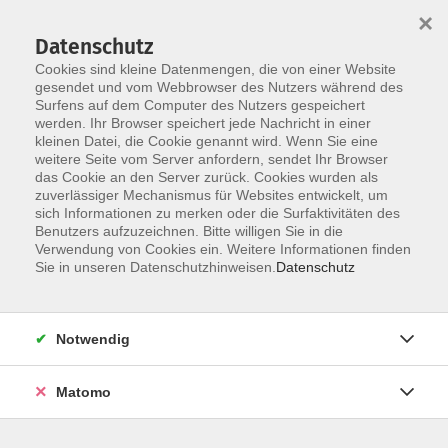
Startseite
Informationen
Über uns
Service
Kontakt
×
Datenschutz
Cookies sind kleine Datenmengen, die von einer Website
gesendet und vom Webbrowser des Nutzers während des
Surfens auf dem Computer des Nutzers gespeichert
werden. Ihr Browser speichert jede Nachricht in einer
kleinen Datei, die Cookie genannt wird. Wenn Sie eine
Skip to main content
weitere Seite vom Server anfordern, sendet Ihr Browser
das Cookie an den Server zurück. Cookies wurden als
zuverlässiger Mechanismus für Websites entwickelt, um
sich Informationen zu merken oder die Surfaktivitäten des
Benutzers aufzuzeichnen. Bitte willigen Sie in die
Verwendung von Cookies ein. Weitere Informationen finden
Sie in unseren Datenschutzhinweisen.
Datenschutz
Sie sind hier:
Notwendig
Kursprogramm
Beruf
Matomo
Excel 2024
Aufbaukurs