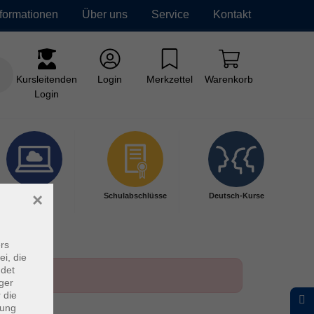
nformationen
Über uns
Service
Kontakt
Kursleitenden
Login
Merkzettel
Warenkorb
Login
×
Digitales
Schulabschlüsse
Deutsch-Kurse
Lernen
rs
ei, die
ndet
ger
 die
dung