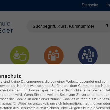
Startseite
I
Gesundheit
Gesellschaft
Junge vhs
enschutz
s sind kleine Datenmengen, die von einer Website gesendet und vom
owser des Nutzers während des Surfens auf dem Computer des Nutze
chert werden. Ihr Browser speichert jede Nachricht in einer kleinen Dat
 genannt wird. Wenn Sie eine weitere Seite vom Server anfordern, se
owser das Cookie an den Server zurück. Cookies wurden als zuverlässi
ismus für Websites entwickelt, um sich Informationen zu merken oder
tivitäten des Benutzers aufzuzeichnen. Bitte willigen Sie in die Verwen