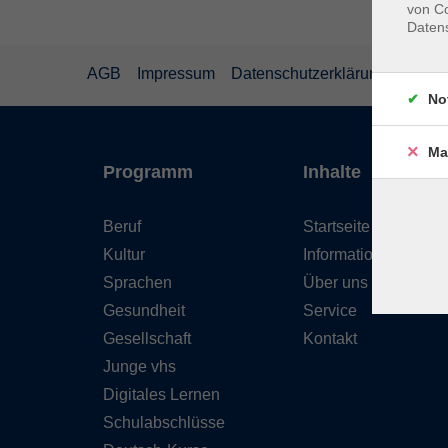
von Co
Daten
AGB
Impressum
Datenschutzerklärung
Wider
No
Ma
Programm
Inhalte
Beruf
Startseite
Kultur
Informationen
Sprachen
Über uns
Gesundheit
Service
Gesellschaft
Kontakt
Junge vhs
Digitales Lernen
Schulabschlüsse