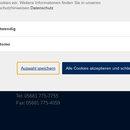
okies ein. Weitere Informationen finden Sie in unseren
schutzhinweisen.
Datenschutz
rufsbelehrung
Barrierefreiheit
Widerruf
twendig
tomo
vhs Schwalm-Eder
Parkstraße 6
Auswahl speichern
Alle Cookies akzeptieren und schl
34576 Homberg (Efze)
vhs@schwalm-eder-kreis.de
Tel: 05681 775-7755
Fax: 05681 775-4059