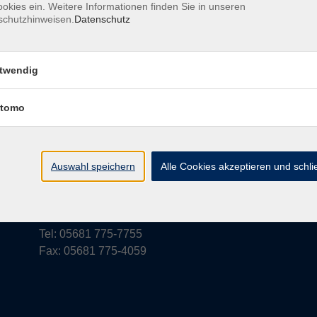
okies ein. Weitere Informationen finden Sie in unseren
schutzhinweisen.
Datenschutz
rufsbelehrung
Barrierefreiheit
Widerruf
twendig
tomo
vhs Schwalm-Eder
Parkstraße 6
Auswahl speichern
Alle Cookies akzeptieren und schl
34576 Homberg (Efze)
vhs@schwalm-eder-kreis.de
Tel: 05681 775-7755
Fax: 05681 775-4059