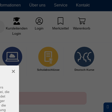
nformationen
Über uns
Service
Kontakt
Kursleitenden
Login
Merkzettel
Warenkorb
Login
×
Digitales
Schulabschlüsse
Deutsch-Kurse
Lernen
rs
ei, die
ndet
ger
 die
dung