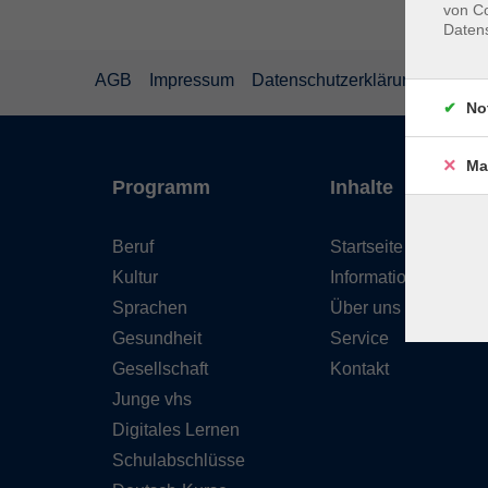
von Co
Daten
AGB
Impressum
Datenschutzerklärung
Wider
No
Ma
Programm
Inhalte
Beruf
Startseite
Kultur
Informationen
Sprachen
Über uns
Gesundheit
Service
Gesellschaft
Kontakt
Junge vhs
Digitales Lernen
Schulabschlüsse