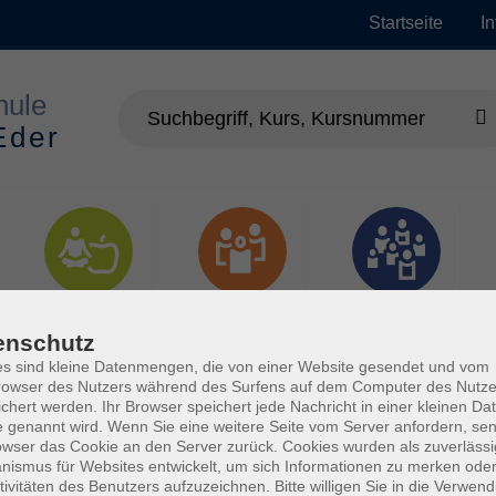
Startseite
I
Gesundheit
Gesellschaft
Junge vhs
enschutz
s sind kleine Datenmengen, die von einer Website gesendet und vom
owser des Nutzers während des Surfens auf dem Computer des Nutze
chert werden. Ihr Browser speichert jede Nachricht in einer kleinen Dat
 genannt wird. Wenn Sie eine weitere Seite vom Server anfordern, se
owser das Cookie an den Server zurück. Cookies wurden als zuverlässi
ismus für Websites entwickelt, um sich Informationen zu merken oder
tivitäten des Benutzers aufzuzeichnen. Bitte willigen Sie in die Verwen