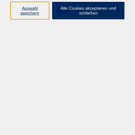
Auswahl
Alle Cookies akzeptieren und
speichern
schließen
Programm
Beruf
Kultur
Sprachen
Gesundheit
Gesellschaft
Junge vhs
Digitales Lernen
Schulabschlüsse
Deutsch-Kurse
Inhalte