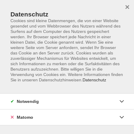
Startseite
Informationen
Über uns
Service
Kontakt
×
Datenschutz
Cookies sind kleine Datenmengen, die von einer Website
gesendet und vom Webbrowser des Nutzers während des
Surfens auf dem Computer des Nutzers gespeichert
werden. Ihr Browser speichert jede Nachricht in einer
kleinen Datei, die Cookie genannt wird. Wenn Sie eine
Skip to main content
weitere Seite vom Server anfordern, sendet Ihr Browser
das Cookie an den Server zurück. Cookies wurden als
zuverlässiger Mechanismus für Websites entwickelt, um
Der Kurs konnte nicht gefunden werden.
sich Informationen zu merken oder die Surfaktivitäten des
Benutzers aufzuzeichnen. Bitte willigen Sie in die
Verwendung von Cookies ein. Weitere Informationen finden
Sie in unseren Datenschutzhinweisen.
Datenschutz
AGB
Impressum
Notwendig
Datenschutzerklärung
Widerrufsbelehrung
Matomo
Barrierefreiheit
Widerruf