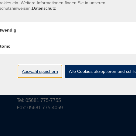
okies ein. Weitere Informationen finden Sie in unseren
schutzhinweisen.
Datenschutz
rufsbelehrung
Barrierefreiheit
Widerruf
twendig
tomo
vhs Schwalm-Eder
Parkstraße 6
Auswahl speichern
Alle Cookies akzeptieren und schl
34576 Homberg (Efze)
vhs@schwalm-eder-kreis.de
Tel: 05681 775-7755
Fax: 05681 775-4059