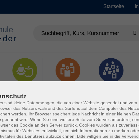
Startseite
I
Gesundheit
Gesellschaft
Junge vhs
enschutz
s sind kleine Datenmengen, die von einer Website gesendet und vom
owser des Nutzers während des Surfens auf dem Computer des Nutze
chert werden. Ihr Browser speichert jede Nachricht in einer kleinen Dat
 genannt wird. Wenn Sie eine weitere Seite vom Server anfordern, se
owser das Cookie an den Server zurück. Cookies wurden als zuverlässi
ismus für Websites entwickelt, um sich Informationen zu merken oder
tivitäten des Benutzers aufzuzeichnen. Bitte willigen Sie in die Verwen