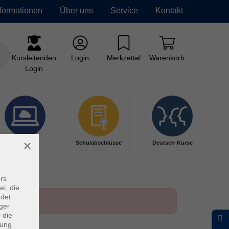
nformationen
Über uns
Service
Kontakt
Kursleitenden
Login
Merkzettel
Warenkorb
Login
×
Digitales
Schulabschlüsse
Deutsch-Kurse
Lernen
rs
ei, die
ndet
ger
 die
dung