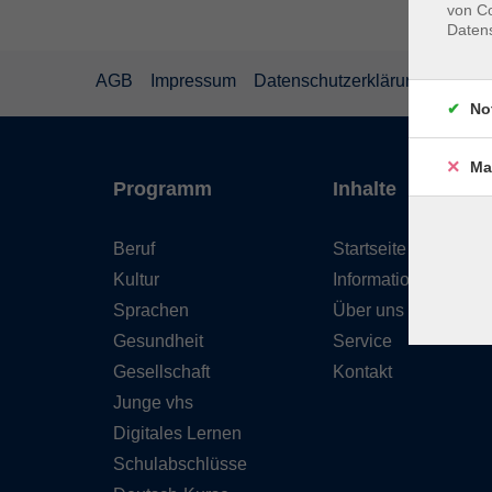
von Co
Daten
AGB
Impressum
Datenschutzerklärung
Wider
No
Ma
Programm
Inhalte
Beruf
Startseite
Kultur
Informationen
Sprachen
Über uns
Gesundheit
Service
Gesellschaft
Kontakt
Junge vhs
Digitales Lernen
Schulabschlüsse