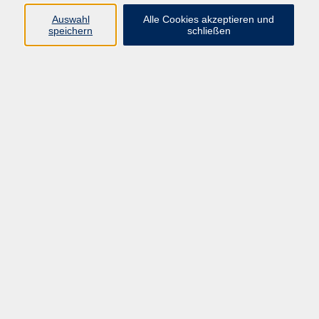
Content Management Systeme (CMS)
1
Auswahl
Alle Cookies akzeptieren und
speichern
schließen
Homepage-Erstellung
5
Franz Drescher
vhs Leitung;
Programmbereichsleitung Beruf
05681 775-4030
franz.drescher@schwalm-
eder-kreis.de
Martina Wagner
Programmbereich Beruf; BAMF-
Kurse
05681 775-4032
martina.wagner@schwalm-
eder-kreis.de
Ergebnisse filtern