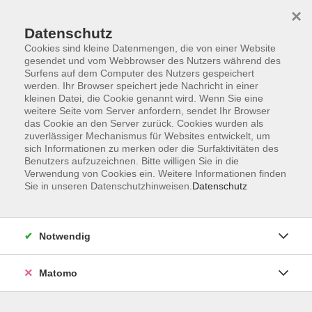
Startseite
Informationen
Über uns
Service
Kontakt
×
Datenschutz
Cookies sind kleine Datenmengen, die von einer Website
gesendet und vom Webbrowser des Nutzers während des
Surfens auf dem Computer des Nutzers gespeichert
werden. Ihr Browser speichert jede Nachricht in einer
kleinen Datei, die Cookie genannt wird. Wenn Sie eine
Skip to main content
weitere Seite vom Server anfordern, sendet Ihr Browser
das Cookie an den Server zurück. Cookies wurden als
zuverlässiger Mechanismus für Websites entwickelt, um
sich Informationen zu merken oder die Surfaktivitäten des
Aufbaukurse Internet
Benutzers aufzuzeichnen. Bitte willigen Sie in die
Verwendung von Cookies ein. Weitere Informationen finden
Sie in unseren Datenschutzhinweisen.
Datenschutz
Notwendig
5 Kurse
Matomo
zurück zu EDV-Grundlagen
Kurse nach Themen