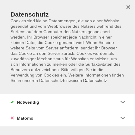
Startseite
Informationen
Über uns
Service
Kontakt
×
Datenschutz
Cookies sind kleine Datenmengen, die von einer Website
gesendet und vom Webbrowser des Nutzers während des
Surfens auf dem Computer des Nutzers gespeichert
werden. Ihr Browser speichert jede Nachricht in einer
kleinen Datei, die Cookie genannt wird. Wenn Sie eine
Skip to main content
weitere Seite vom Server anfordern, sendet Ihr Browser
das Cookie an den Server zurück. Cookies wurden als
zuverlässiger Mechanismus für Websites entwickelt, um
sich Informationen zu merken oder die Surfaktivitäten des
Benutzers aufzuzeichnen. Bitte willigen Sie in die
Verwendung von Cookies ein. Weitere Informationen finden
Sie in unseren Datenschutzhinweisen.
Datenschutz
Sie sind hier:
Notwendig
Kursprogramm
Beruf
Matomo
CAD mit AutoCAD ab 202x
Grundlagen und Praxiskurs