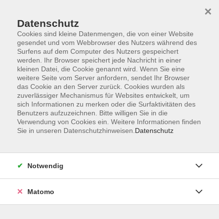
Startseite
Informationen
Über uns
Service
Kontakt
×
Datenschutz
Cookies sind kleine Datenmengen, die von einer Website
gesendet und vom Webbrowser des Nutzers während des
Surfens auf dem Computer des Nutzers gespeichert
werden. Ihr Browser speichert jede Nachricht in einer
kleinen Datei, die Cookie genannt wird. Wenn Sie eine
Skip to main content
weitere Seite vom Server anfordern, sendet Ihr Browser
das Cookie an den Server zurück. Cookies wurden als
zuverlässiger Mechanismus für Websites entwickelt, um
Der Kurs konnte nicht gefunden werden.
sich Informationen zu merken oder die Surfaktivitäten des
Benutzers aufzuzeichnen. Bitte willigen Sie in die
Verwendung von Cookies ein. Weitere Informationen finden
Sie in unseren Datenschutzhinweisen.
Datenschutz
AGB
Impressum
Notwendig
Datenschutzerklärung
Widerrufsbelehrung
Matomo
Barrierefreiheit
Widerruf