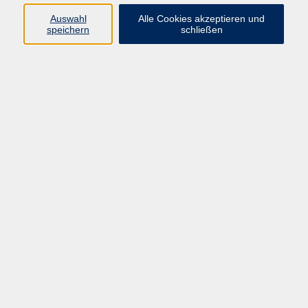
Auswahl
Alle Cookies akzeptieren und
speichern
schließen
Programm
Beruf
Kultur
Sprachen
Gesundheit
Gesellschaft
Junge vhs
Digitales Lernen
Schulabschlüsse
Deutsch-Kurse
Inhalte